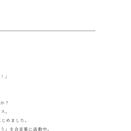
た！」
たか？
ンス。
はじめました。
ろう」を合言葉に活動中。