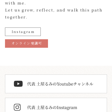
with me.
Let us grow, reflect, and walk this path
together.
Instagram
オンライン受講可