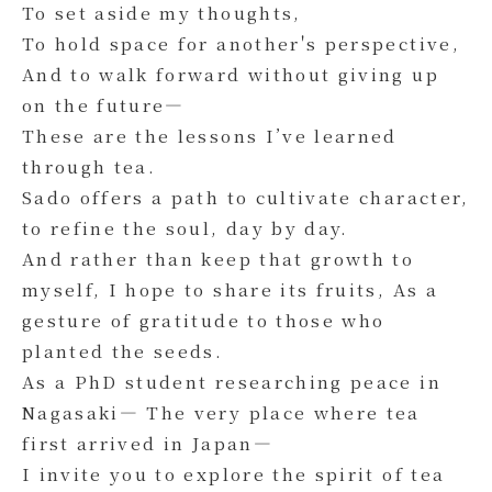
To set aside my thoughts,
To hold space for another's perspective,
And to walk forward without giving up
on the future—
These are the lessons I’ve learned
through tea.
Sado offers a path to cultivate character,
to refine the soul, day by day.
And rather than keep that growth to
myself, I hope to share its fruits, As a
gesture of gratitude to those who
planted the seeds.
As a PhD student researching peace in
Nagasaki— The very place where tea
first arrived in Japan—
I invite you to explore the spirit of tea