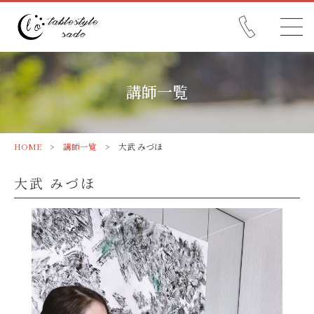
講師一覧
HOME
>
講師一覧
> 大武 みづほ
大武 みづほ