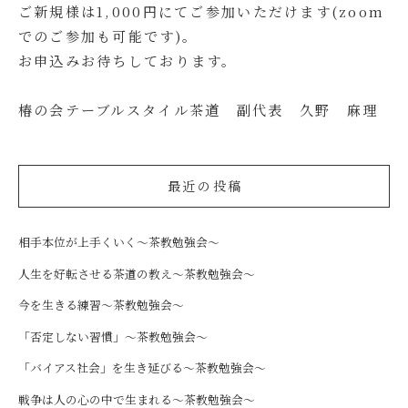
ご新規様は1,000円にてご参加いただけます(zoom
でのご参加も可能です)。
お申込みお待ちしております。
椿の会テーブルスタイル茶道 副代表 久野 麻理
最近の投稿
相手本位が上手くいく～茶教勉強会～
人生を好転させる茶道の教え～茶教勉強会～
今を生きる練習～茶教勉強会～
「否定しない習慣」～茶教勉強会～
「バイアス社会」を生き延びる～茶教勉強会～
戦争は人の心の中で生まれる～茶教勉強会～