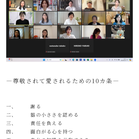
―尊敬されて愛されるための10カ条―
一、 謝る
二、 器の小ささを認める
三、 責任を負える
四、 面白がる心を持つ